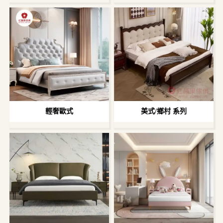
輕奢歐式
美式/鄉村 系列